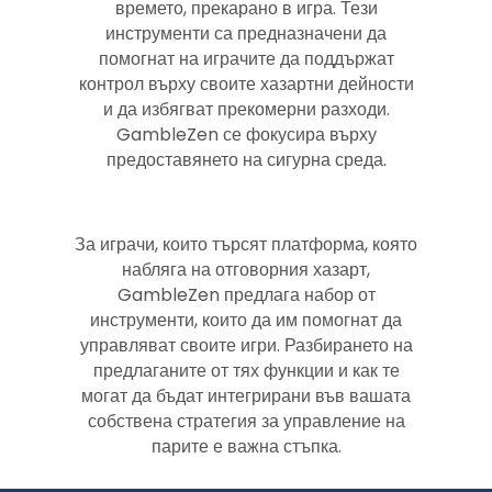
времето, прекарано в игра. Тези
инструменти са предназначени да
помогнат на играчите да поддържат
контрол върху своите хазартни дейности
и да избягват прекомерни разходи.
GambleZen се фокусира върху
предоставянето на сигурна среда.
За играчи, които търсят платформа, която
набляга на отговорния хазарт,
GambleZen предлага набор от
инструменти, които да им помогнат да
управляват своите игри. Разбирането на
предлаганите от тях функции и как те
могат да бъдат интегрирани във вашата
собствена стратегия за управление на
парите е важна стъпка.