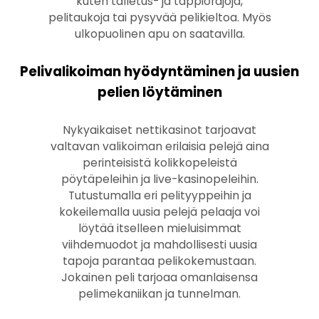
kuten talletus- ja tappiorajoja,
pelitaukoja tai pysyvää pelikieltoa. Myös
ulkopuolinen apu on saatavilla.
Pelivalikoiman hyödyntäminen ja uusien
pelien löytäminen
Nykyaikaiset nettikasinot tarjoavat
valtavan valikoiman erilaisia pelejä aina
perinteisistä kolikkopeleistä
pöytäpeleihin ja live-kasinopeleihin.
Tutustumalla eri pelityyppeihin ja
kokeilemalla uusia pelejä pelaaja voi
löytää itselleen mieluisimmat
viihdemuodot ja mahdollisesti uusia
tapoja parantaa pelikokemustaan.
Jokainen peli tarjoaa omanlaisensa
pelimekaniikan ja tunnelman.