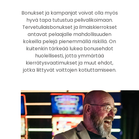
Bonukset ja kampanjat voivat olla myös
hyvä tapa tutustua pelivalikoimaan.
Tervetuliaisbonukset ja ilmaiskierrokset
antavat pelaajalle mahdollisuuden
kokeilla pelejä pienemmällä riskillä. On
kuitenkin tärkeää lukea bonusehdot
huolellisesti, jotta ymmärtää
kierrätysvaatimukset ja muut ehdot,
jotka liittyvät voittojen kotiuttamiseen.