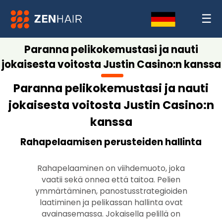
☰
Paranna pelikokemustasi ja nauti
jokaisesta voitosta Justin Casino:n kanssa
Paranna pelikokemustasi ja nauti
jokaisesta voitosta Justin Casino:n
kanssa
Rahapelaamisen perusteiden hallinta
Rahapelaaminen on viihdemuoto, joka
vaatii sekä onnea että taitoa. Pelien
ymmärtäminen, panostusstrategioiden
laatiminen ja pelikassan hallinta ovat
avainasemassa. Jokaisella pelillä on