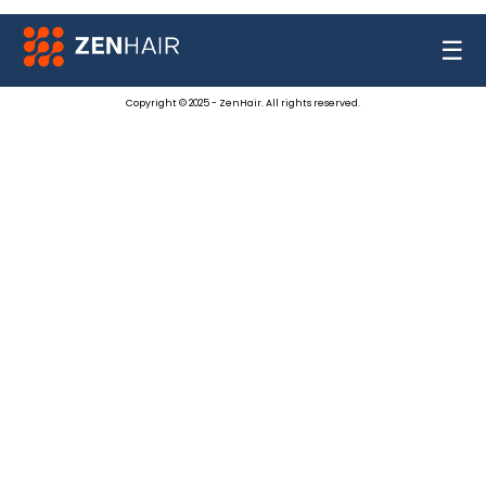
☰
Copyright © 2025 - ZenHair. All rights reserved.