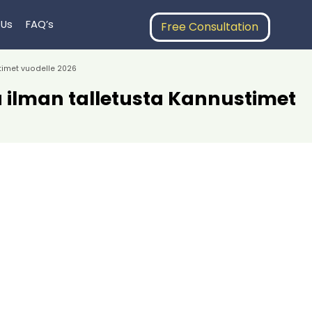
 Us
FAQ’s
Free Consultation
stimet vuodelle 2026
ja ilman talletusta Kannustimet