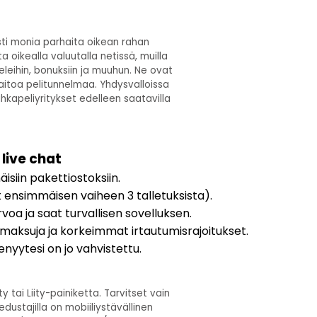
esti monia parhaita oikean rahan
 oikealla valuutalla netissä, muilla
eleihin, bonuksiin ja muuhun.
Ne ovat
ät aitoa pelitunnelmaa. Yhdysvalloissa
-uhkapeliyritykset edelleen saatavilla
live chat
siin pakettiostoksiin.
ensimmäisen vaiheen 3 talletuksista).
oa ja saat turvallisen sovelluksen.
a maksuja ja korkeimmat irtautumisrajoitukset.
yytesi on jo vahvistettu.
y tai Liity-painiketta. Tarvitset vain
edustajilla on mobiiliystävällinen