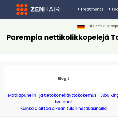
Treatments
Tec
Home
Parempia 
Parempia nettikolikkopelejä To
Blogit
Matkapuhelin- ja tietokonekäyttökokemus – Abu Kin
live chat
Kuinka aloittaa oikean tulon nettikasinoilla