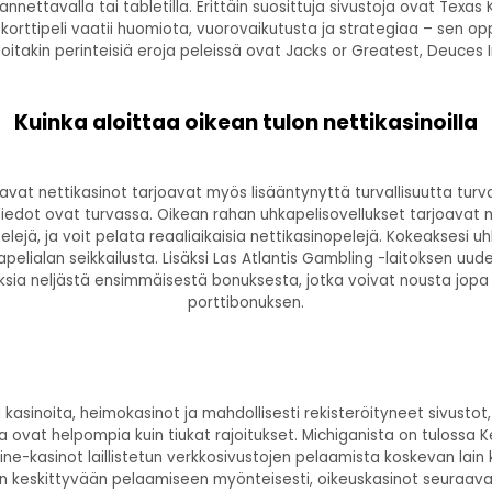
kannettavalla tai tabletilla. Erittäin suosittuja sivustoja ovat Te
y korttipeli vaatii huomiota, vuorovaikutusta ja strategiaa – sen 
oitakin perinteisiä eroja peleissä ovat Jacks or Greatest, Deuces 
Kuinka aloittaa oikean tulon nettikasinoilla
avat nettikasinot tarjoavat myös lisääntynyttä turvallisuutta turva
 tiedot ovat turvassa. Oikean rahan uhkapelisovellukset tarjoavat m
elejä, ja voit pelata reaaliaikaisia ​​nettikasinopelejä. Kokeaksesi u
apelialan seikkailusta. Lisäksi Las Atlantis Gambling -laitoksen u
sia neljästä ensimmäisestä bonuksesta, jotka voivat nousta jopa 1
porttibonuksen.
 kasinoita, heimokasinot ja mahdollisesti rekisteröityneet sivustot, j
 jotka ovat helpompia kuin tiukat rajoitukset. Michiganista on tulossa
 online-kasinot laillistetun verkkosivustojen pelaamista koskevan lai
n keskittyvään pelaamiseen myönteisesti, oikeuskasinot seuraavat 