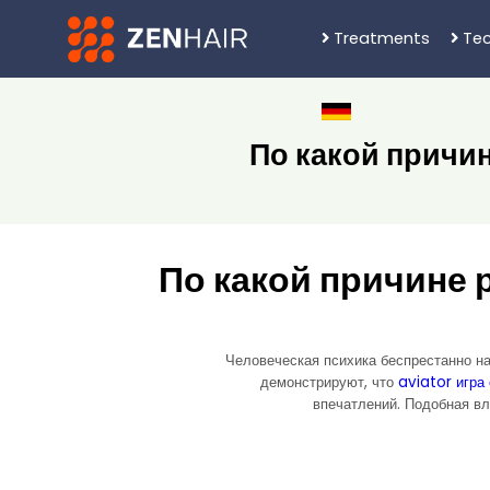
Treatments
Tec
По какой причи
По какой причине
Человеческая психика беспрестанно на
демонстрируют, что
aviator игра
впечатлений. Подобная вл