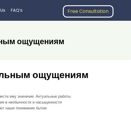
 Us
FAQ’s
Free Consultation
льным ощущениям
тельным ощущениям
нести ему значение. Актуальные работы
ия в необычности и насыщенности
уют наше понимание бытия.