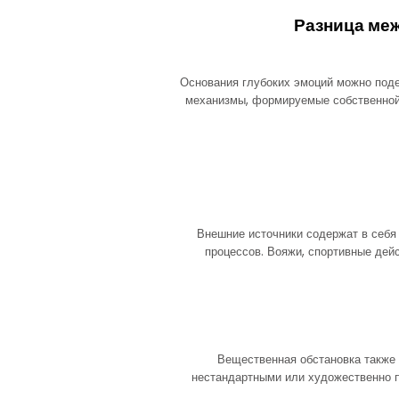
Разница ме
Основания глубоких эмоций можно поде
механизмы, формируемые собственной 
Внешние источники содержат в себя
процессов. Вояжи, спортивные дей
Вещественная обстановка также 
нестандартными или художественно 