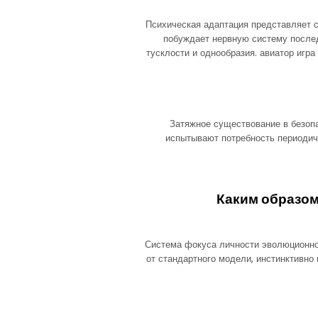
Психическая адаптация представляет 
побуждает нервную систему послед
тусклости и однообразия. авиатор игр
Затяжное существование в безоп
испытывают потребность периодич
Каким образом 
Система фокуса личности эволюционно
от стандартного модели, инстинктивно