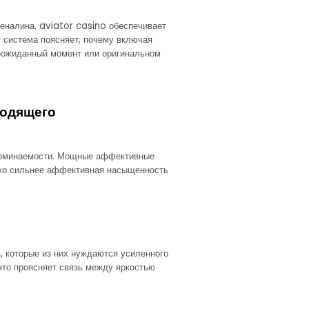
налина. aviator casino обеспечивает
 система поясняет, почему включая
неожиданный момент или оригинальном
ходящего
апоминаемости. Мощные аффективные
ько сильнее аффективная насыщенность
 которые из них нуждаются усиленного
что проясняет связь между яркостью