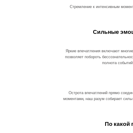
Стремление к интенсивным момент
Сильные эмоц
Яркие впечатления включают многие 
позволяет побороть бессознательнос
полнота событий
Острота впечатлений прямо соеди
моментами, наш разум собирает силы
По какой 