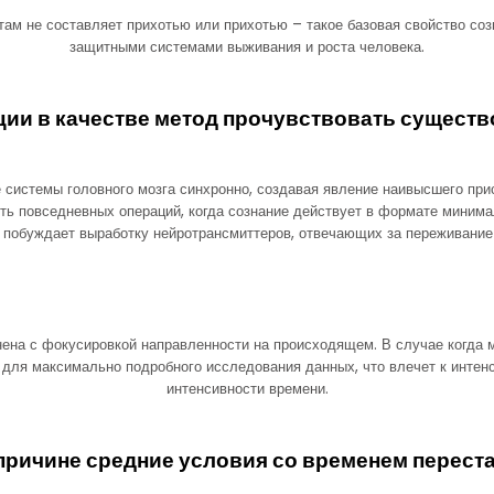
ам не составляет прихотью или прихотью – такое базовая свойство соз
защитными системами выживания и роста человека.
ии в качестве метод прочувствовать существ
системы головного мозга синхронно, создавая явление наивысшего прис
ть повседневных операций, когда сознание действует в формате миним
 побуждает выработку нейротрансмиттеров, отвечающих за переживание 
нена с фокусировкой направленности на происходящем. В случае когда 
 для максимально подробного исследования данных, что влечет к интен
интенсивности времени.
причине средние условия со временем перест