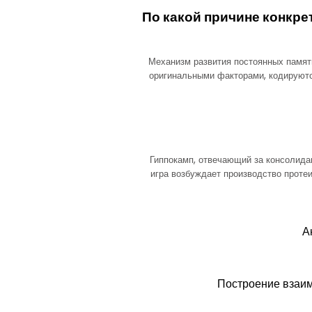
По какой причине конкр
Механизм развития постоянных памят
оригинальными факторами, кодируютс
Гиппокамп, отвечающий за консолида
игра возбуждает производство протеи
А
Построение взаи