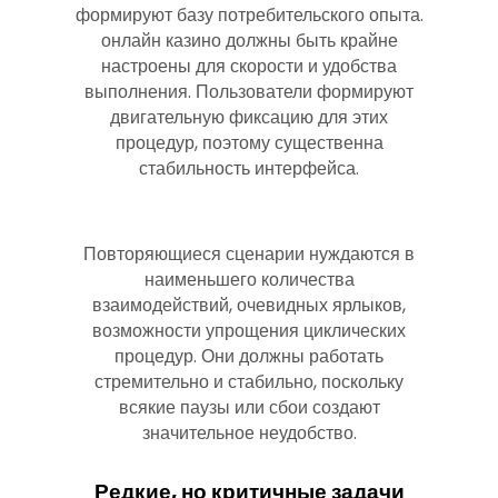
формируют базу потребительского опыта.
онлайн казино должны быть крайне
настроены для скорости и удобства
выполнения. Пользователи формируют
двигательную фиксацию для этих
процедур, поэтому существенна
стабильность интерфейса.
Повторяющиеся сценарии нуждаются в
наименьшего количества
взаимодействий, очевидных ярлыков,
возможности упрощения циклических
процедур. Они должны работать
стремительно и стабильно, поскольку
всякие паузы или сбои создают
значительное неудобство.
Редкие, но критичные задачи