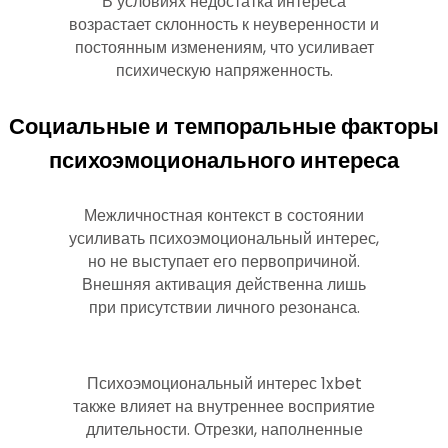
В условиях недостатка интереса
возрастает склонность к неуверенности и
постоянным изменениям, что усиливает
психическую напряженность.
Социальные и темпоральные факторы
психоэмоционального интереса
Межличностная контекст в состоянии
усиливать психоэмоциональный интерес,
но не выступает его первопричиной.
Внешняя активация действенна лишь
при присутствии личного резонанса.
Психоэмоциональный интерес 1xbet
также влияет на внутреннее восприятие
длительности. Отрезки, наполненные