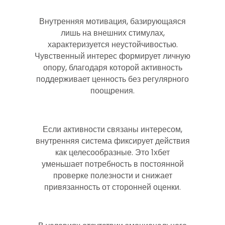
Внутренняя мотивация, базирующаяся
лишь на внешних стимулах,
характеризуется неустойчивостью.
Чувственный интерес формирует личную
опору, благодаря которой активность
поддерживает ценность без регулярного
поощрения.
Если активности связаны интересом,
внутренняя система фиксирует действия
как целесообразные. Это 1хбет
уменьшает потребность в постоянной
проверке полезности и снижает
привязанность от сторонней оценки.