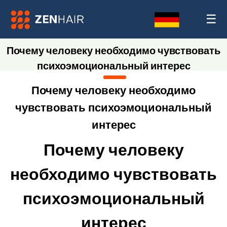
☰
Почему человеку необходимо чувствовать
психоэмоциональный интерес
Почему человеку необходимо
чувствовать психоэмоциональный
интерес
Почему человеку
необходимо чувствовать
психоэмоциональный
интерес