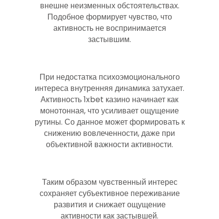
внешне неизменных обстоятельствах.
Подобное формирует чувство, что
активность не воспринимается
застывшим.
При недостатка психоэмоционального
интереса внутренняя динамика затухает.
Активность 1xbet казино начинает как
монотонная, что усиливает ощущение
рутины. Со данное может формировать к
снижению вовлеченности, даже при
объективной важности активности.
Таким образом чувственный интерес
сохраняет субъективное переживание
развития и снижает ощущение
активности как застывшей.