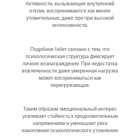
Активности, вызывающие внутренний
отклик, воспринимаются как менее
утомительные, даже при при высокой
интенсивности.
Подобное 1хбет связано с тем, что
психологическая структура фиксирует
личное вознаграждение. При недостатка
вовлеченности даже умеренная нагрузка
может восприниматься как
перегружающая.
Таким образом эмоциональный интерес
усиливает стойкость к продолжительным
напряжениям и уменьшает риск
накопления психологического утомления.