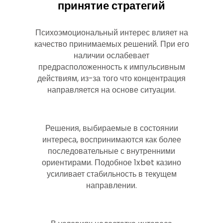
принятие стратегий
Психоэмоциональный интерес влияет на
качество принимаемых решений. При его
наличии ослабевает
предрасположенность к импульсивным
действиям, из-за того что концентрация
направляется на основе ситуации.
Решения, выбираемые в состоянии
интереса, воспринимаются как более
последовательные с внутренними
ориентирами. Подобное 1xbet казино
усиливает стабильность в текущем
направлении.