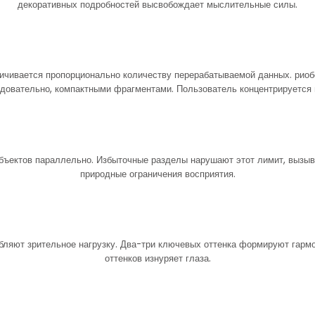
декоративных подробностей высвобождает мыслительные силы.
чивается пропорционально количеству перерабатываемой данных. риоб
овательно, компактными фрагментами. Пользователь концентрируется 
бъектов параллельно. Избыточные разделы нарушают этот лимит, вызы
природные ограничения восприятия.
бляют зрительное нагрузку. Два-три ключевых оттенка формируют гармо
оттенков изнуряет глаза.