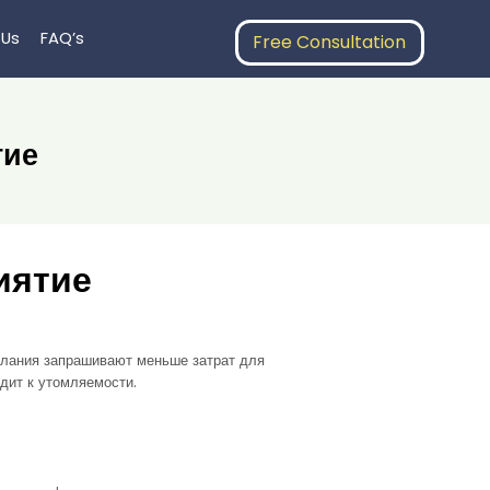
 Us
FAQ’s
Free Consultation
тие
иятие
слания запрашивают меньше затрат для
дит к утомляемости.