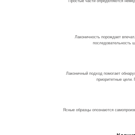
Простые части определяются немед
Лаконичность порождает впеча
последовательность ш
Лаконичный подход помогает обнару
приоритетные цели.
Ясные образцы опознаются самопроизв