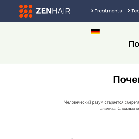
Treatments
Tec
По
Поче
Человеческий разум старается сберег
анализа. Сложные к