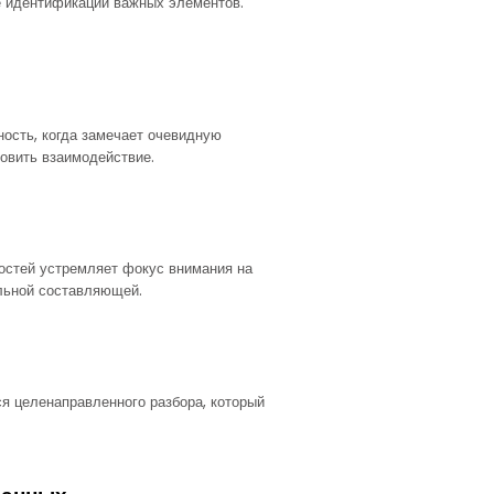
е идентификации важных элементов.
ость, когда замечает очевидную
овить взаимодействие.
остей устремляет фокус внимания на
льной составляющей.
я целенаправленного разбора, который