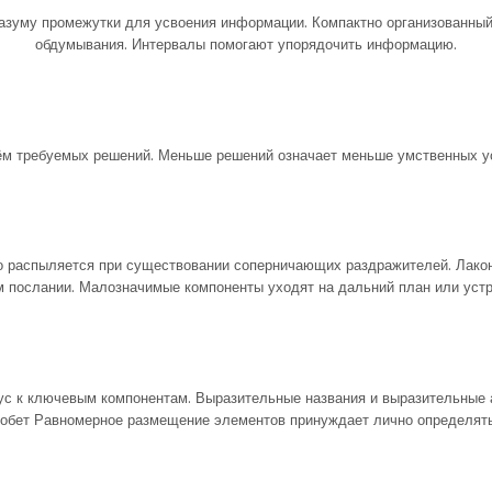
азуму промежутки для усвоения информации. Компактно организованный
обдумывания. Интервалы помогают упорядочить информацию.
м требуемых решений. Меньше решений означает меньше умственных у
о распыляется при существовании соперничающих раздражителей. Лакон
 послании. Малозначимые компоненты уходят на дальний план или уст
ус к ключевым компонентам. Выразительные названия и выразительные 
иобет Равномерное размещение элементов принуждает лично определять