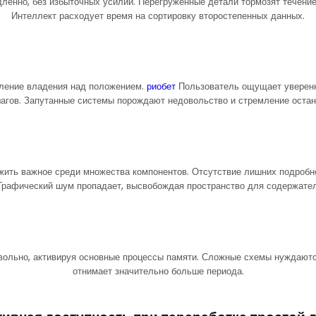
ленно, без избыточных усилий. Перегруженные детали тормозят течени
Интеллект расходует время на сортировку второстепенных данных.
тление владения над положением.
риобет
Пользователь ощущает уверенн
агов. Запутанные системы порождают недовольство и стремление остан
жить важное среди множества компонентов. Отсутствие лишних подробн
 Графический шум пропадает, высвобождая пространство для содержате
ольно, активируя основные процессы памяти. Сложные схемы нуждаютс
отнимает значительно больше периода.