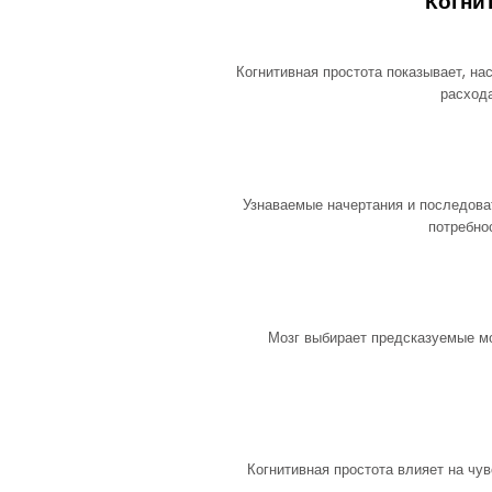
Когни
Когнитивная простота показывает, н
расход
Узнаваемые начертания и последоват
потребно
Мозг выбирает предсказуемые м
Когнитивная простота влияет на чу