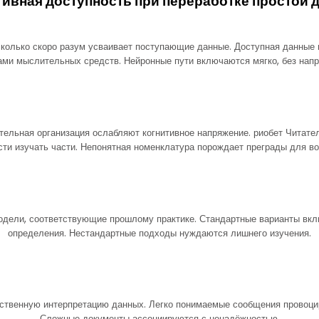
тивная доступность при переработке простой 
асколько скоро разум усваивает поступающие данные. Доступная данные
ами мыслительных средств. Нейронные пути включаются мягко, без напр
ельная организация ослабляют когнитивное напряжение. риобет Читател
сти изучать части. Непонятная номенклатура порождает преграды для во
одели, соответствующие прошлому практике. Стандартные варианты вк
определения. Нестандартные подходы нуждаются лишнего изучения.
вственную интерпретацию данных. Легко понимаемые сообщения провоци
Сложные документы ассоциируются с ненадёжностью.