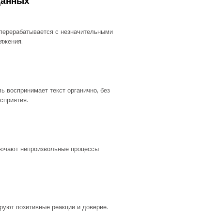
данных
 перерабатывается с незначительными
яжения.
ь воспринимает текст органично, без
сприятия.
лючают непроизвольные процессы
руют позитивные реакции и доверие.