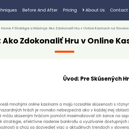
hniques
Before And After
Pricing
About Us
Contact
Home
Stratégie a Nástroje: Ako Zdokonaliť Hru v Online Kasínach na Slovens
e: Ako Zdokonaliť Hru v Online K
Úvod: Pre Skúsených Hr
prešli mnohými online kasínami a majú rozsiahle skúsenosti s rôznym
hazardných hrách je rovnako nebezpečná ako v každej inej oblasti
é môžu skúseným hráčom pomôcť maximalizovať ich šance na úspech
 stratégie, efektívne riadenie bankrollu a využívanie dostupných 
 možnosti a chcú sa dozvedieť viac o aktuálnych trendoch v slove