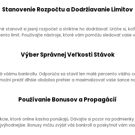
Stanovenie Rozpočtu a Dodržiavanie Limitov
 stanoviť si jasný rozpočet a striktne ho dodržiavať. Určite si, ko
ento limit. Používajte nástroje, ktoré vám pomôžu sledovať vaše 
Výber Správnej Veľkosti Stávok
 vášmu bankrollu. Odporúča sa staviť len malé percento vášho ce
ožní prežiť dlhšie obdobia prehier a maximalizovať vaše šance na
Používanie Bonusov a Propagácií
cie, ktoré online kasína ponúkajú. Dávajte si pozor na podmienky 
jvýhodnejšie. Bonusy môžu zvýšiť váš bankroll a poskytnúť vám viac 