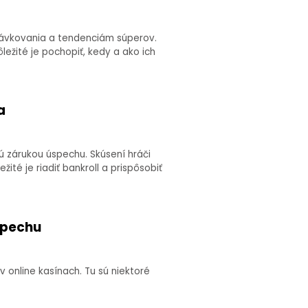
stávkovania a tendenciám súperov.
ežité je pochopiť, kedy a ako ich
a
ú zárukou úspechu. Skúsení hráči
té je riadiť bankroll a prispôsobiť
spechu
 online kasínach. Tu sú niektoré