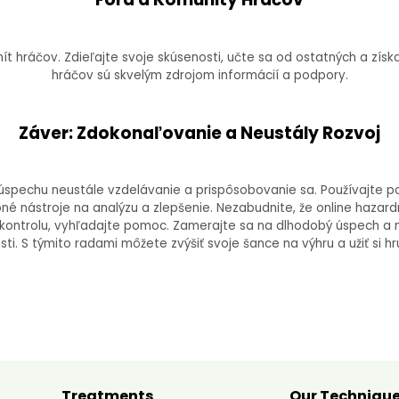
ít hráčov. Zdieľajte svoje skúsenosti, učte sa od ostatných a získa
hráčov sú skvelým zdrojom informácií a podpory.
Záver: Zdokonaľovanie a Neustály Rozvoj
úspechu neustále vzdelávanie a prispôsobovanie sa. Používajte pok
upné nástroje na analýzu a zlepšenie. Nezabudnite, že online hazar
e kontrolu, vyhľadajte pomoc. Zamerajte sa na dlhodobý úspech a 
ti. S týmito radami môžete zvýšiť svoje šance na výhru a užiť si hr
Treatments
Our Techniqu