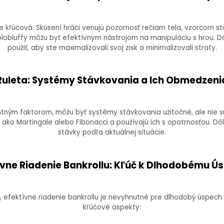
 je kľúčová. Skúsení hráči venujú pozornosť rečiam tela, vzorcom 
olobluffy môžu byť efektívnym nástrojom na manipuláciu s hrou. Dôl
použiť, aby ste maximalizovali svoj zisk a minimalizovali straty.
Ruleta: Systémy Stávkovania a Ich Obmedzeni
tným faktorom, môžu byť systémy stávkovania užitočné, ale nie s
Martingale alebo Fibonacci a používajú ich s opatrnosťou. Dôleži
stávky podľa aktuálnej situácie.
ívne Riadenie Bankrollu: Kľúč k Dlhodobému Ú
 efektívne riadenie bankrollu je nevyhnutné pre dlhodobý úspech v
kľúčové aspekty: