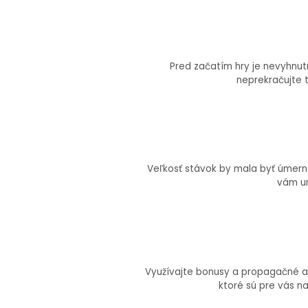
Pred začatím hry je nevyhnutné
neprekračujte t
Veľkosť stávok by mala byť úmerná
vám um
Využívajte bonusy a propagačné ak
ktoré sú pre vás na