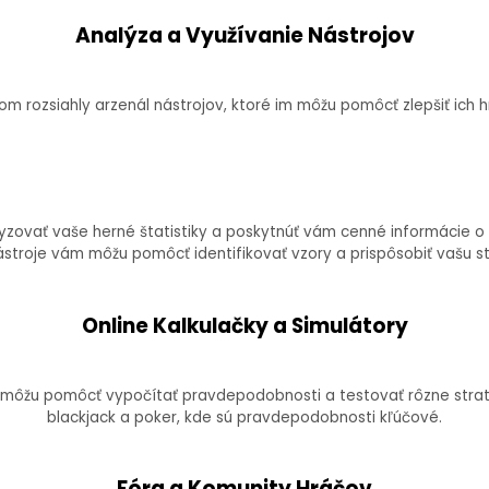
Analýza a Využívanie Nástrojov
rozsiahly arzenál nástrojov, ktoré im môžu pomôcť zlepšiť ich hru
lyzovať vaše herné štatistiky a poskytnúť vám cenné informácie o 
ástroje vám môžu pomôcť identifikovať vzory a prispôsobiť vašu st
Online Kalkulačky a Simulátory
m môžu pomôcť vypočítať pravdepodobnosti a testovať rôzne straté
blackjack a poker, kde sú pravdepodobnosti kľúčové.
Fóra a Komunity Hráčov