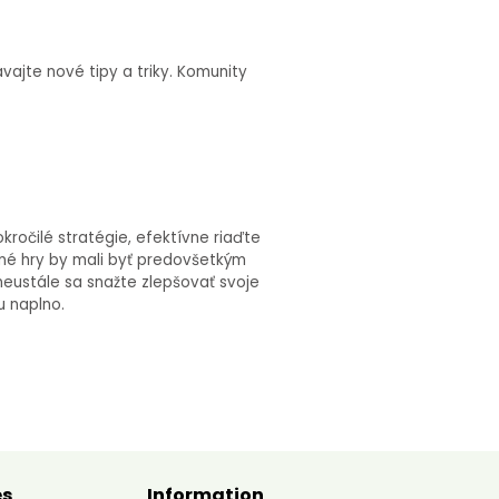
vajte nové tipy a triky. Komunity
ročilé stratégie, efektívne riaďte
dné hry by mali byť predovšetkým
neustále sa snažte zlepšovať svoje
u naplno.
es
Information