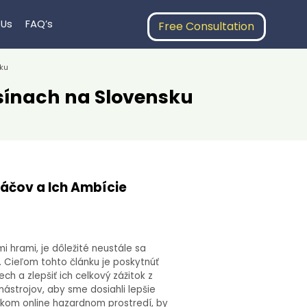
 Us
FAQ’s
Free Consultation
ku
asínach na Slovensku
áčov a Ich Ambície
i hrami, je dôležité neustále sa
. Cieľom tohto článku je poskytnúť
 a zlepšiť ich celkový zážitok z
nástrojov, aby sme dosiahli lepšie
nskom online hazardnom prostredí, by