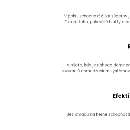
V pokri, schopnosť čítať súperov
Okrem toho, pokročilé bluffy a p
V rulete, kde je náhoda dominan
rozumejú obmedzeniam systémov ako 
Efekt
Bez ohľadu na herné schopnosti,