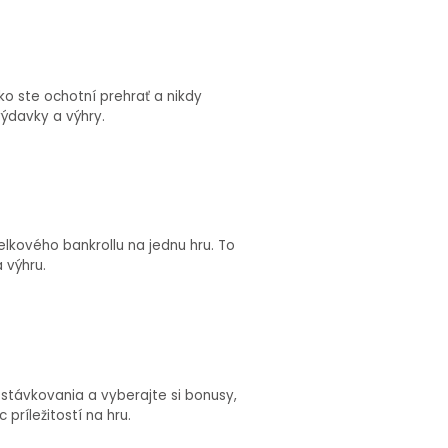
ľko ste ochotní prehrať a nikdy
výdavky a výhry.
lkového bankrollu na jednu hru. To
 výhru.
stávkovania a vyberajte si bonusy,
príležitostí na hru.