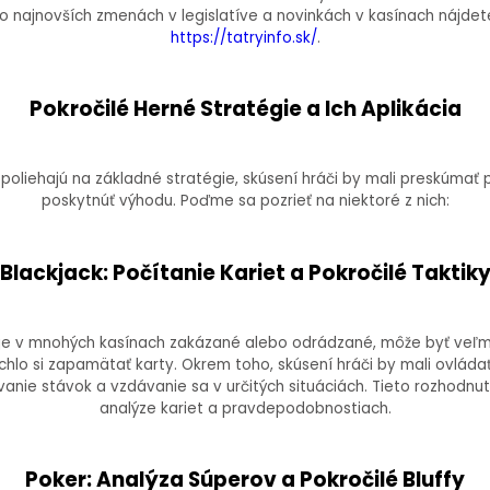
o najnovších zmenách v legislatíve a novinkách v kasínach nájdet
https://tatryinfo.sk/
.
Pokročilé Herné Stratégie a Ich Aplikácia
spoliehajú na základné stratégie, skúsení hráči by mali preskúmať 
poskytnúť výhodu. Poďme sa pozrieť na niektoré z nich:
Blackjack: Počítanie Kariet a Pokročilé Taktik
ci je v mnohých kasínach zakázané alebo odrádzané, môže byť veľmi
chlo si zapamätať karty. Okrem toho, skúsení hráči by mali ovládať
anie stávok a vzdávanie sa v určitých situáciách. Tieto rozhodnut
analýze kariet a pravdepodobnostiach.
Poker: Analýza Súperov a Pokročilé Bluffy