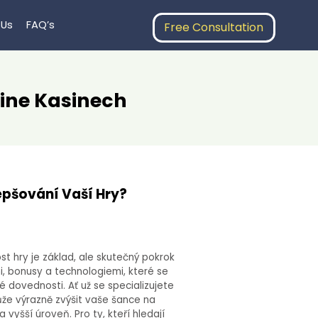
 Us
FAQ’s
Free Consultation
nline Kasinech
lepšování Vaší Hry?
st hry je základ, ale skutečný pokrok
mi, bonusy a technologiemi, které se
vé dovednosti. Ať už se specializujete
ůže výrazně zvýšit vaše šance na
yšší úroveň. Pro ty, kteří hledají