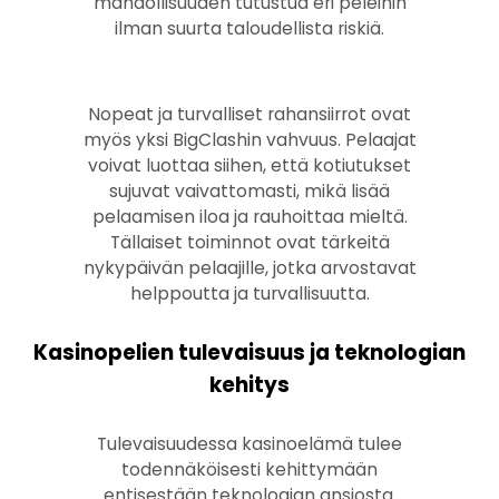
mahdollisuuden tutustua eri peleihin
ilman suurta taloudellista riskiä.
Nopeat ja turvalliset rahansiirrot ovat
myös yksi BigClashin vahvuus. Pelaajat
voivat luottaa siihen, että kotiutukset
sujuvat vaivattomasti, mikä lisää
pelaamisen iloa ja rauhoittaa mieltä.
Tällaiset toiminnot ovat tärkeitä
nykypäivän pelaajille, jotka arvostavat
helppoutta ja turvallisuutta.
Kasinopelien tulevaisuus ja teknologian
kehitys
Tulevaisuudessa kasinoelämä tulee
todennäköisesti kehittymään
entisestään teknologian ansiosta.