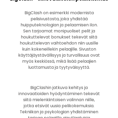
BigClash on esimerkki modernista
pelisivustosta, joka yhdistää
huipputeknologian ja pelaamisen ilon.
Sen tarjoamat monipuoliset pelit ja
houkuttelevat bonukset tekevät siitä
houkuttelevan vaihtoehdon niin uusille
kuin kokeneillekin pelaajille. Sivuston
käyttäjäystävällisyys ja turvallisuus ovat
myös keskiössä, mikä lisää pelaajien
luottamusta ja tyytyväisyyttä.
BigClashin jatkuva kehitys ja
innovaatioiden hyödyntäminen tekevät
siitä mielenkiintoisen valinnan niille,
jotka etsivät uusia pelikokemuksia.
Tekniikan ja psykologian yhdistäminen
tarjoaa pelaajille ainutlaatuisia