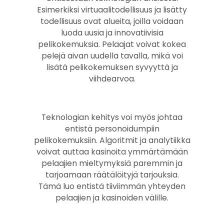
Esimerkiksi virtuaalitodellisuus ja lisätty
todellisuus ovat alueita, joilla voidaan
luoda uusia ja innovatiivisia
pelikokemuksia. Pelaajat voivat kokea
pelejä aivan uudella tavalla, mikä voi
lisätä pelikokemuksen syvyyttä ja
viihdearvoa.
Teknologian kehitys voi myös johtaa
entistä personoidumpiin
pelikokemuksiin. Algoritmit ja analytiikka
voivat auttaa kasinoita ymmärtämään
pelaajien mieltymyksiä paremmin ja
tarjoamaan räätälöityjä tarjouksia.
Tämä luo entistä tiiviimmän yhteyden
pelaajien ja kasinoiden välille.