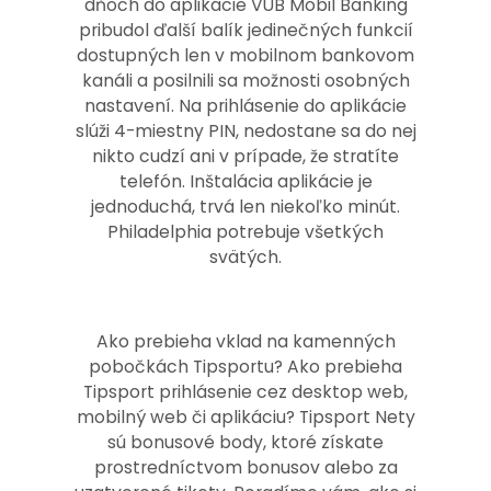
dňoch do aplikácie VÚB Mobil Banking
pribudol ďalší balík jedinečných funkcií
dostupných len v mobilnom bankovom
kanáli a posilnili sa možnosti osobných
nastavení. Na prihlásenie do aplikácie
slúži 4-miestny PIN, nedostane sa do nej
nikto cudzí ani v prípade, že stratíte
telefón. Inštalácia aplikácie je
jednoduchá, trvá len niekoľko minút.
Philadelphia potrebuje všetkých
svätých.
Ako prebieha vklad na kamenných
pobočkách Tipsportu? Ako prebieha
Tipsport prihlásenie cez desktop web,
mobilný web či aplikáciu? Tipsport Nety
sú bonusové body, ktoré získate
prostredníctvom bonusov alebo za