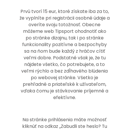
Prvú tvorí 15 eur, ktoré získate iba za to,
že vyplníte pri registrácii osobné údaje a
overíte svoju totožnosť. Obecne
môžeme web Tipsport ohodnotiť ako
po stránke dizajnu, tak i po stránke
funkcionality pozitívne a bezpochyby
sa na ňom bude každý z hráčov cítiť
veľmi dobre. Podstatné však je, že tu
nájdete všetko, čo potrebujete, a to
veľmi rýchlo a bez zdĺhavého blúdenia
po webovej stránke. Všetko je
prehľadné a priateľské k užívateľom,
vďaka čomu je stávkovanie príjemné a
efektívne.
Na stránke prihlásenia máte možnosť
kliknúť na odkaz „Zabudli ste heslo? Tu