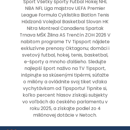
Šport Všetky športy Futbal Hokej NHL
NBA NFL Liga majstrov UEFA Premier
League Formula Cyklistika Biatlon Tenis
Hádzaná Volejbal Basketbal Slovan HK
Nitra Montreal Canadiens Spartak
Trnava MŠK Žilina AS Trenčín ZOH 2026 V
nabitom programe TV Tipsport nájdete
exkluzívne prenosy Oktagonu; domáci i
svetový futbal, hokej, tenis, basketbal,
e-športy a mnoho ďalšieho. Sledujte
najlepší šport naživo na TV Tipsport,
inšpirujte sa skúsenými tipérmi, súťažte
o milióny a ovládnite svoj tiket vďaka
vychytávkam od Tipsportu! Tipnite si,
koľko percent hlasov získajú subjekty
vo voľbách do českého parlamentu v
roku 2025, a získajte podiel zo 4
miliónovej dotácie v Netoch.