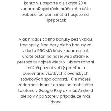
konto v Tipsporte a získajte 20 €
zadarmoRegistrácia hráčskeho účtu
zaberie iba pár minút a tipujete na
Tipsport.sk
A ak hľadáš casino bonusy bez vkladu,
free spiny, free bety alebo bonusy za
vklad a PROMO kódy zadarmo, tak
určite ostaň na našej web stránke,
pretože tu nájdeš všetko. Okrem toho si
môžeš pozrieť veľký prehľad a
porovnanie všetkých slovenských
stávkových spoločností. Tú si môžeš
zadarmo stiahnuť do svojho mobilného
telefónu v Google Play ak máš Android
alebo v App Store v prípade, že máš
iPhone.