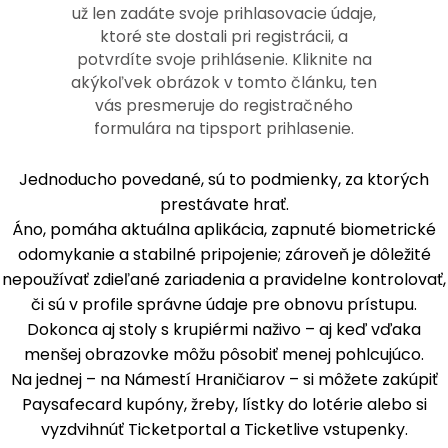
už len zadáte svoje prihlasovacie údaje,
ktoré ste dostali pri registrácii, a
potvrdíte svoje prihlásenie. Kliknite na
akýkoľvek obrázok v tomto článku, ten
vás presmeruje do registračného
formulára na tipsport prihlasenie.
Jednoducho povedané, sú to podmienky, za ktorých
prestávate hrať.
Áno, pomáha aktuálna aplikácia, zapnuté biometrické
odomykanie a stabilné pripojenie; zároveň je dôležité
nepoužívať zdieľané zariadenia a pravidelne kontrolovať,
či sú v profile správne údaje pre obnovu prístupu.
Dokonca aj stoly s krupiérmi naživo – aj keď vďaka
menšej obrazovke môžu pôsobiť menej pohlcujúco.
Na jednej – na Námestí Hraničiarov – si môžete zakúpiť
Paysafecard kupóny, žreby, lístky do lotérie alebo si
vyzdvihnúť Ticketportal a Ticketlive vstupenky.