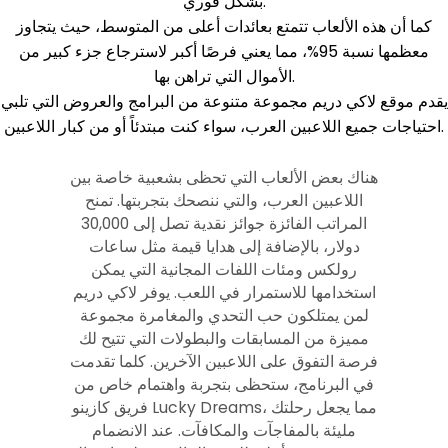
بشكل فوري.
كما أن هذه الألعاب تتمتع بعائدات أعلى من المتوسط، حيث يتجاوز
معظمها نسبة 95%، مما يعني فرصًا أكبر لاسترجاع جزء كبير من
الأموال التي تراهن بها.
يقدم موقع لاكي دريم مجموعة متنوعة من البرامج والعروض التي تلبي
احتياجات جميع اللاعبين العرب، سواء كنت مبتدئاً أو من كبار اللاعبين.
هناك بعض الألعاب التي تحظى بشعبية خاصة بين
اللاعبين العرب، والتي ننصحك بتجربتها. تمنح
المراتب الفائزة جوائز نقدية تصل إلى 30,000
دولار، بالإضافة إلى هدايا قيمة مثل ساعات
رولكس ومئات اللفات المجانية التي يمكن
استخدامها للاستمرار في اللعب. يوفر لاكي دريم
لمن يمتلكون حب التحدي والمغامرة مجموعة
مميزة من المسابقات والبطولات التي تتيح لك
فرصة التفوق على اللاعبين الآخرين. كلما تقدمت
في البرنامج، ستحظى بتجربة واهتمام خاص من
فريق كازينو Lucky Dreams، مما يجعل رحلتك
مليئة بالمفاجآت والمكافآت. عند الانضمام