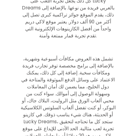
كل ذلك يجعل تجربة اللعب على Lucky
Dreams بالعربي فريدة من نوعها. بالإضافة إلى
ذلك، يقدم الموقع جوائز تراكمية كبرى تصل إلى
أكثر من 90 ألف دولار. يعتبر موقع لاكي دريم
واحداً من أفضل الكازينوهات الإلكترونية التي
تقدم تجربة قمار ممتعة وآمنة.
تشمل هذه العروض مكافآت أسبوعية وشهرية،
بالإضافة إلى برامج مخصصة توفر تجارب فريدة
ومكافآت سخية. إضافة إلى كل ذلك، يمكنك
الاعتماد على وسائل الدفع الموثوقة والمتاحة في
دول الخليج، مما يضمن لك أمان المعاملات
وسهولة الوصول إلى أموالك. سواء كنت من
محبي ألعاب الورق مثل الروليت، البلاك جاك، أو
البوكر، أو كنت تفضل ألعاب السلوتس الكلاسيكية
أو الحديثة، هناك شيء يناسب ذوقك. في كازينو
Lucky Dreams، ستجد كل ما تحتاجه لتحقيق
تجربة لعب مثالية. الحد الأدنى للإيداع على موقع
لاكي دريم هو 20 دولارًا أو ما يعادله بالعملات