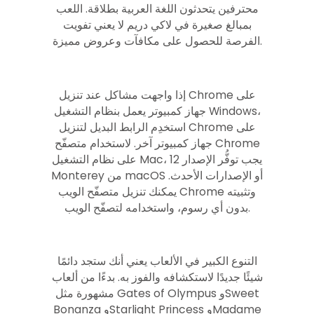
محترفين يتحدثون اللغة العربية بطلاقة. اللعب
بمبالغ صغيرة في لاكي دريم لا يعني تفويت
الفرصة للحصول على مكافآت وعروض مميزة.
إذا واجهت مشاكل عند تنزيل Chrome على
جهاز كمبيوتر يعمل بنظام التشغيل Windows،
استخدِم الرابط البديل لتنزيل Chrome على
جهاز كمبيوتر آخر. لاستخدام متصفّح Chrome
على نظام التشغيل Mac، يجب توفُّر الإصدار 12
Monterey من macOS أو الإصدارات الأحدث.
يمكنك تنزيل متصفّح الويب Chrome وتثبيته
بدون أي رسوم، واستخدامه لتصفّح الويب.
التنوع الكبير في الألعاب يعني أنك ستجد دائمًا
شيئًا جديدًا لاستكشافه والفوز به. بدءًا من ألعاب
مشهورة مثل Gates of Olympus وSweet
Bonanza وStarlight Princess وMadame