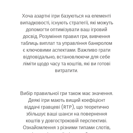
Хоча азартні ігри базуються на елементі
випадковості, існують стратегії, які можуть
допомогти оптимізувати ваш ігровий
досвід. Розуміння правил гри, вивчення
таблиць виплат та управління банкролом
є ключовими аспектами. Важливо грати
відповідально, встановлюючи для себе
ліміти щодо часу та коштів, які ви готові
витратити.
Вибір правильної гри також має значення.
Деякі ігри мають вищий коефіцієнт
віддачі гравцеві (RTP), що теоретично
збільшує ваші шанси на повернення
коштів у довгостроковій перспективі.
Ознайомлення з різними типами слотів,