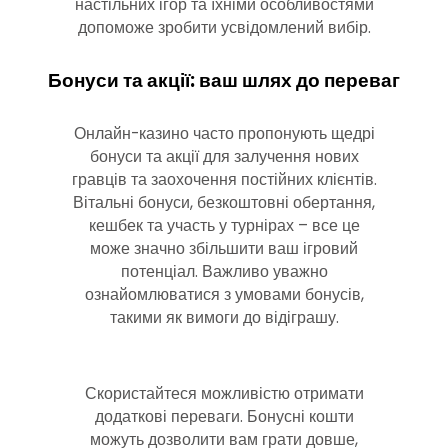
настільних ігор та їхніми особливостями
допоможе зробити усвідомлений вибір.
Бонуси та акції: ваш шлях до переваг
Онлайн-казино часто пропонують щедрі
бонуси та акції для залучення нових
гравців та заохочення постійних клієнтів.
Вітальні бонуси, безкоштовні обертання,
кешбек та участь у турнірах – все це
може значно збільшити ваш ігровий
потенціал. Важливо уважно
ознайомлюватися з умовами бонусів,
такими як вимоги до відіграшу.
Скористайтеся можливістю отримати
додаткові переваги. Бонусні кошти
можуть дозволити вам грати довше,