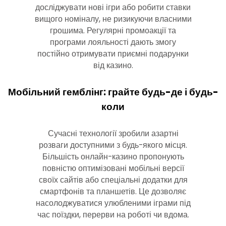
досліджувати нові ігри або робити ставки
вищого номіналу, не ризикуючи власними
грошима. Регулярні промоакції та
програми лояльності дають змогу
постійно отримувати приємні подарунки
від казино.
Мобільний гемблінг: грайте будь-де і будь-
коли
Сучасні технології зробили азартні
розваги доступними з будь-якого місця.
Більшість онлайн-казино пропонують
повністю оптимізовані мобільні версії
своїх сайтів або спеціальні додатки для
смартфонів та планшетів. Це дозволяє
насолоджуватися улюбленими іграми під
час поїздки, перерви на роботі чи вдома.