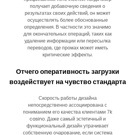
получает добавочную сведения о
результатах своих действий, он может
осуществлять более обоснованные
определения. В частности это значимо
для окончательных операций, таких как
удаление информации или пересылка
переводов, где промах может иметь
критические эффекты.
Отчего оперативность загрузки
воздействует на чувство стандарта
Скорость работы дизайна
непосредственно ассоциирована с
пониманием его качества клиентами 7k
casino. Даже самый эстетичный и
функциональный дизайн утрачивает
собственную очарование, если система