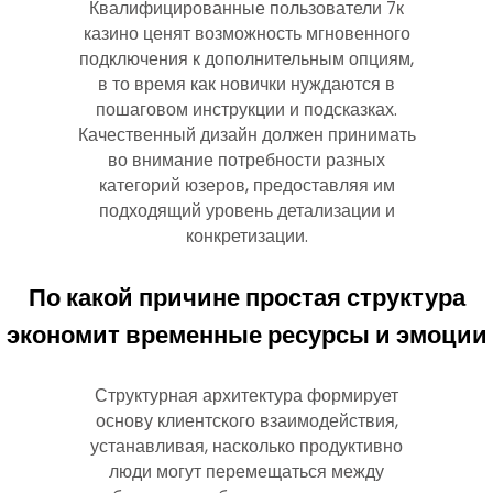
Квалифицированные пользователи 7к
казино ценят возможность мгновенного
подключения к дополнительным опциям,
в то время как новички нуждаются в
пошаговом инструкции и подсказках.
Качественный дизайн должен принимать
во внимание потребности разных
категорий юзеров, предоставляя им
подходящий уровень детализации и
конкретизации.
По какой причине простая структура
экономит временные ресурсы и эмоции
Структурная архитектура формирует
основу клиентского взаимодействия,
устанавливая, насколько продуктивно
люди могут перемещаться между