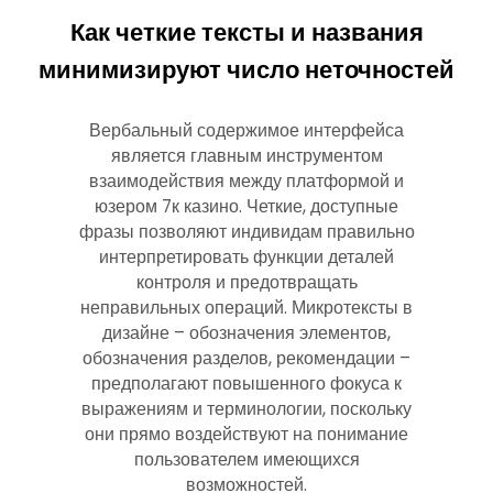
Как четкие тексты и названия
минимизируют число неточностей
Вербальный содержимое интерфейса
является главным инструментом
взаимодействия между платформой и
юзером 7к казино. Четкие, доступные
фразы позволяют индивидам правильно
интерпретировать функции деталей
контроля и предотвращать
неправильных операций. Микротексты в
дизайне – обозначения элементов,
обозначения разделов, рекомендации –
предполагают повышенного фокуса к
выражениям и терминологии, поскольку
они прямо воздействуют на понимание
пользователем имеющихся
возможностей.