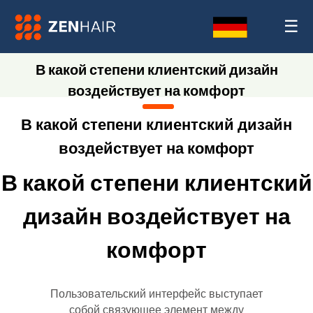
☰
В какой степени клиентский дизайн
воздействует на комфорт
В какой степени клиентский дизайн
воздействует на комфорт
В какой степени клиентский
дизайн воздействует на
комфорт
Пользовательский интерфейс выступает
собой связующее элемент между