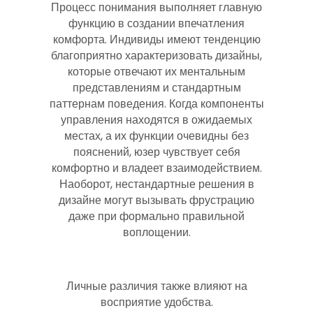
Процесс понимания выполняет главную
функцию в создании впечатления
комфорта. Индивиды имеют тенденцию
благоприятно характеризовать дизайны,
которые отвечают их ментальным
представлениям и стандартным
паттернам поведения. Когда компоненты
управления находятся в ожидаемых
местах, а их функции очевидны без
пояснений, юзер чувствует себя
комфортно и владеет взаимодействием.
Наоборот, нестандартные решения в
дизайне могут вызывать фрустрацию
даже при формально правильной
воплощении.
Личные различия также влияют на
восприятие удобства.