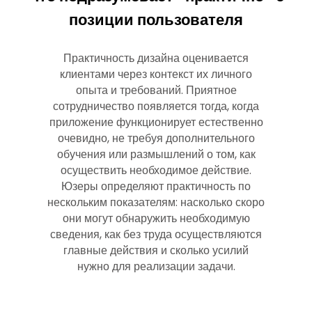
позиции пользователя
Практичность дизайна оценивается
клиентами через контекст их личного
опыта и требований. Приятное
сотрудничество появляется тогда, когда
приложение функционирует естественно
очевидно, не требуя дополнительного
обучения или размышлений о том, как
осуществить необходимое действие.
Юзеры определяют практичность по
нескольким показателям: насколько скоро
они могут обнаружить необходимую
сведения, как без труда осуществляются
главные действия и сколько усилий
нужно для реализации задачи.