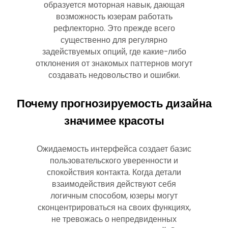
образуется моторная навык, дающая
возможность юзерам работать
рефлекторно. Это прежде всего
существенно для регулярно
задействуемых опций, где какие-либо
отклонения от знакомых паттернов могут
создавать недовольство и ошибки.
Почему прогнозируемость дизайна
значимее красоты
Ожидаемость интерфейса создает базис
пользовательского уверенности и
спокойствия контакта. Когда детали
взаимодействия действуют себя
логичным способом, юзеры могут
сконцентрироваться на своих функциях,
не тревожась о непредвиденных