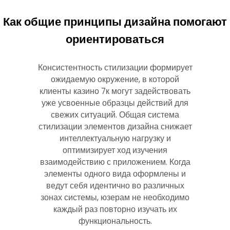
Как общие принципы дизайна помогают
ориентироваться
Консистентность стилизации формирует
ожидаемую окружение, в которой
клиенты казино 7к могут задействовать
уже усвоенные образцы действий для
свежих ситуаций. Общая система
стилизации элементов дизайна снижает
интеллектуальную нагрузку и
оптимизирует ход изучения
взаимодействию с приложением. Когда
элементы одного вида оформлены и
ведут себя идентично во различных
зонах системы, юзерам не необходимо
каждый раз повторно изучать их
функциональность.