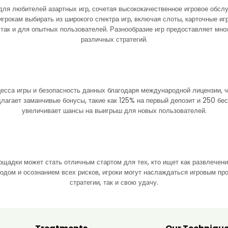
для любителей азартных игр, сочетая высококачественное игровое обсл
рокам выбирать из широкого спектра игр, включая слоты, карточные игр
 так и для опытных пользователей. Разнообразие игр предоставляет мн
различных стратегий.
цесса игры и безопасность данных благодаря международной лицензии,
лагает заманчивые бонусы, такие как 125% на первый депозит и 250 бе
увеличивает шансы на выигрыш для новых пользователей.
ощадки может стать отличным стартом для тех, кто ищет как развлечение
одом и осознанием всех рисков, игроки могут наслаждаться игровым пр
стратегии, так и свою удачу.