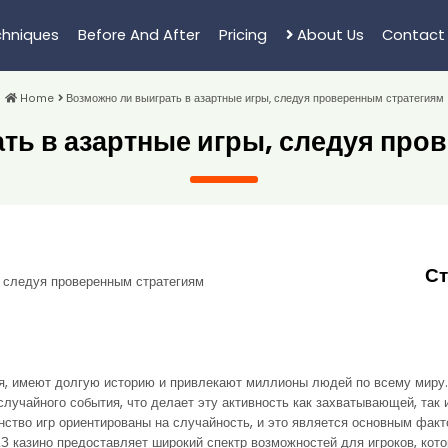
hniques
Before And After
Pricing
About Us
Contact
Home
Возможно ли выиграть в азартные игры, следуя проверенным стратегиям
ть в азартные игры, следуя про
Ст
, следуя проверенным стратегиям
я, имеют долгую историю и привлекают миллионы людей по всему миру. 
 случайного события, что делает эту активность как захватывающей, так
нство игр ориентированы на случайность, и это является основным факт
З казино предоставляет широкий спектр возможностей для игроков, кото