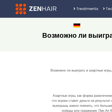
Treatments
Tec
Возможно ли выигра
Возможно ли выиграть в азартные игры
Азартные игры, как форма развлечени
что игроки ставят деньги на результат
выигрыша, важно помнить, что больши
победы или поражения. Пин Ап К