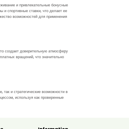
уживание и привлекательные бонусные
ы и спортивные ставки, что делает ее
ожество возможностей для применения
 что создает доверительную атмосферу
сплатных вращений, что значительно
, так и стратегические возможности в
оцессом, используя как проверенные