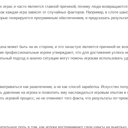
х играх и часто является главной причиной, почему люди возвращаются
 как каждая игра зависит от случайных факторов. Например, в слоте ш
орые генерируются программным обеспечением, и предсказать результа
дача может быть на их стороне, и это зачастую является причиной их во
гие профессиональные игроки утверждают, что для достижения успеха н
ильный подход и анализ ситуации могут помочь игрокам использовать уд
матриваться как развлечение, а не как способ заработка. Искусство полу
ть давление на игрока и позволить ему наслаждаться игровым опытом в 
ь игровой процесс, но не отменяют того факта, что результаты по-преж
чительную роль в том, как игроки воспринимают свои шансы на выигрыш