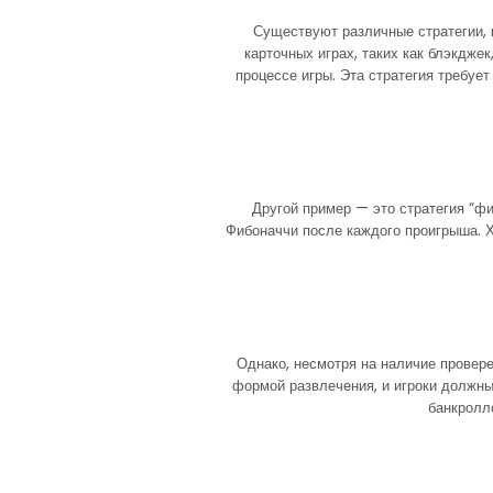
Существуют различные стратегии, 
карточных играх, таких как блэкдже
процессе игры. Эта стратегия требуе
Другой пример — это стратегия “фи
Фибоначчи после каждого проигрыша. Х
Однако, несмотря на наличие проверен
формой развлечения, и игроки должны
банкролл