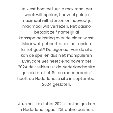
Je kiest hoeveel uur je maximaal per
week wilt spelen, hoeveel geld je
maximaal wilt storten en hoeveel je
maximaal wilt verliezen. Het casino
betaalt zelf namelijk al
kansspelbelasting over de eigen winst.
Maar wat gebeurt er als het casino
failliet gaat? De eigenaar van de site
kan de spellen dus niet manipuleren.
LiveScore Bet heeft eind november
2024 de stekker uit de Nederlandse site
getrokken. Het Britse moederbedrijf
heeft de Nederlandse site in september
2024 gesloten.
Ja, sinds 1 oktober 2021 is online gokken
in Nederland legaal. Dit online casino is