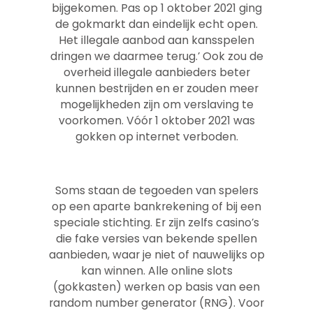
bijgekomen. Pas op 1 oktober 2021 ging
de gokmarkt dan eindelijk echt open.
Het illegale aanbod aan kansspelen
dringen we daarmee terug.’ Ook zou de
overheid illegale aanbieders beter
kunnen bestrijden en er zouden meer
mogelijkheden zijn om verslaving te
voorkomen. Vóór 1 oktober 2021 was
gokken op internet verboden.
Soms staan de tegoeden van spelers
op een aparte bankrekening of bij een
speciale stichting. Er zijn zelfs casino’s
die fake versies van bekende spellen
aanbieden, waar je niet of nauwelijks op
kan winnen. Alle online slots
(gokkasten) werken op basis van een
random number generator (RNG). Voor