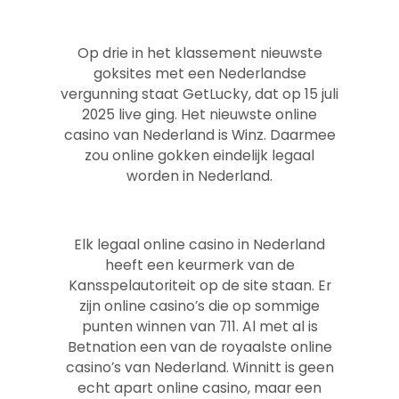
Op drie in het klassement nieuwste
goksites met een Nederlandse
vergunning staat GetLucky, dat op 15 juli
2025 live ging. Het nieuwste online
casino van Nederland is Winz. Daarmee
zou online gokken eindelijk legaal
worden in Nederland.
Elk legaal online casino in Nederland
heeft een keurmerk van de
Kansspelautoriteit op de site staan. Er
zijn online casino’s die op sommige
punten winnen van 711. Al met al is
Betnation een van de royaalste online
casino’s van Nederland. Winnitt is geen
echt apart online casino, maar een