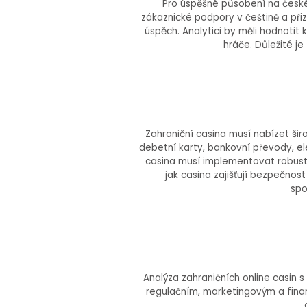
Pro úspěšné působení na českém
zákaznické podpory v češtině a přiz
úspěch. Analytici by měli hodnotit
hráče. Důležité j
Zahraniční casina musí nabízet šir
debetní karty, bankovní převody, ele
casina musí implementovat robustn
jak casina zajišťují bezpečnos
spo
Analýza zahraničních online casin 
regulačním, marketingovým a finan