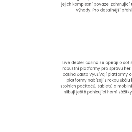
jejich komplexní povaze, zahrnujíc
výhody. Pro detailnější pře
Live dealer casina se opírají o sof
robustní platformy pro správu her. 
casina často využívají platformy o
platformy nabízejí širokou škálu 
stolních počítačů, tabletů a mobilníc
slibují ještě pohlcující herní záž