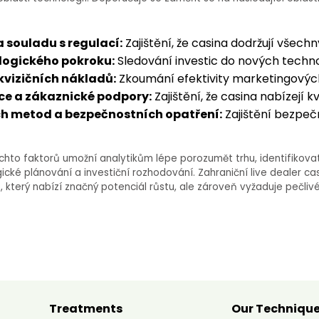
a souladu s regulací:
Zajištění, že casina dodržují všech
logického pokroku:
Sledování investic do nových technolo
kvizičních nákladů:
Zkoumání efektivity marketingových
ce a zákaznické podpory:
Zajištění, že casina nabízejí kv
h metod a bezpečnostních opatření:
Zajištění bezpeč
to faktorů umožní analytikům lépe porozumět trhu, identifikovat po
cké plánování a investiční rozhodování. Zahraniční live dealer ca
, který nabízí značný potenciál růstu, ale zároveň vyžaduje pečliv
Treatments
Our Techniqu