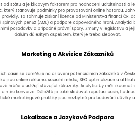
át od státu a je klíčovým faktorem pro hodnocení udržitelnosti a l
c, který stanovuje podmínky pro provozování online hazardu. Zahran
o pravidly. To zahrnuje získání licence od Ministerstva financí ČR,
í špinavých peněz (AML) a podpoře odpovědného hraní. Analytici 
ačními požadavky a případné právní spory. Změny v legislativě a je
dalším důležitým aspektem, který je třeba sledovat.
Marketing a Akvizice Zákazníků
ích casin se zaměřuje na oslovení potenciálních zákazníků v České
ko jsou online reklama, sociální média, SEO optimalizace a affilia
ové hráče a udržují stávající zákazníky. Analytici by měli zkoumat
 a míru konverze. Důležité je také sledovat reputaci casin, hodnoc
tické marketingové praktiky jsou nezbytné pro budování důvěry 
Lokalizace a Jazyková Podpora