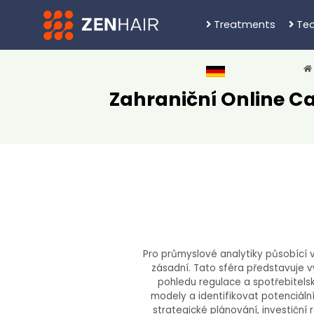
Treatments
Tec
Zahraniční Online Ca
Pro průmyslové analytiky působící v
zásadní. Tato sféra představuje vý
pohledu regulace a spotřebitels
modely a identifikovat potenciální 
strategické plánování, investiční