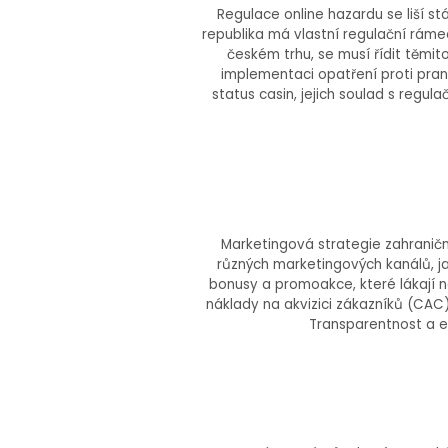
Regulace online hazardu se liší st
republika má vlastní regulační ráme
českém trhu, se musí řídit těmit
implementaci opatření proti pran
status casin, jejich soulad s regul
Marketingová strategie zahraničn
různých marketingových kanálů, ja
bonusy a promoakce, které lákají n
náklady na akvizici zákazníků (CAC)
Transparentnost a e