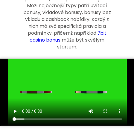
Mezi nejběžnější typy patří uvítací
bonusy, vkladové bonusy, bonusy bez
vkladu a cashback nabídky. Každý z
nich má svá specifická pravidla a
podmínky, přičemž například
7bit
casino bonus
může být skvělým
startem.