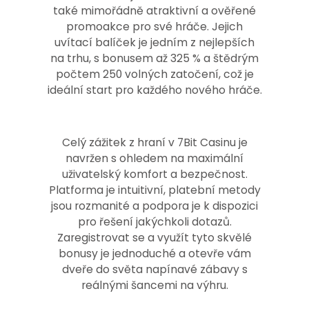
také mimořádně atraktivní a ověřené
promoakce pro své hráče. Jejich
uvítací balíček je jedním z nejlepších
na trhu, s bonusem až 325 % a štědrým
počtem 250 volných zatočení, což je
ideální start pro každého nového hráče.
Celý zážitek z hraní v 7Bit Casinu je
navržen s ohledem na maximální
uživatelský komfort a bezpečnost.
Platforma je intuitivní, platební metody
jsou rozmanité a podpora je k dispozici
pro řešení jakýchkoli dotazů.
Zaregistrovat se a využít tyto skvělé
bonusy je jednoduché a otevře vám
dveře do světa napínavé zábavy s
reálnými šancemi na výhru.