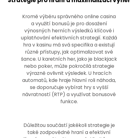
Strategie pro hraní a maximalizaci výher
Kromě výběru správného online casina
a využití bonusů je pro dosažení
výnosných herních výsledků klíčové i
uplatňování efektivních strategií. Každá
hra v kasinu má svá specifika a existují
různé přístupy, jak optimalizovat své
šance. U karetních her, jako je blackjack
nebo poker, může pokročilá strategie
výrazně ovlivnit výsledek. U hracích
automatů, kde hraje hlavní roli náhoda,
se doporučuje vybírat hry s vyšší
návratností (RTP) a využívat bonusové
funkce.
Důležitou součástí jakékoli strategie je
také zodpovědné hraní a efektivní