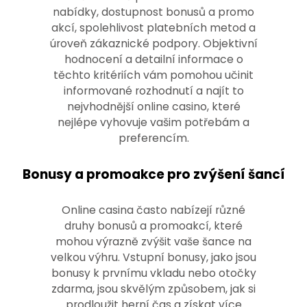
nabídky, dostupnost bonusů a promo
akcí, spolehlivost platebních metod a
úroveň zákaznické podpory. Objektivní
hodnocení a detailní informace o
těchto kritériích vám pomohou učinit
informované rozhodnutí a najít to
nejvhodnější online casino, které
nejlépe vyhovuje vašim potřebám a
preferencím.
Bonusy a promoakce pro zvýšení šancí
Online casina často nabízejí různé
druhy bonusů a promoakcí, které
mohou výrazně zvýšit vaše šance na
velkou výhru. Vstupní bonusy, jako jsou
bonusy k prvnímu vkladu nebo otočky
zdarma, jsou skvělým způsobem, jak si
prodloužit herní čas a získat více