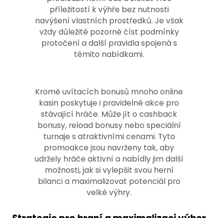
příležitostí k výhře bez nutnosti
navýšení vlastních prostředků. Je však
vždy důležité pozorně číst podmínky
protočení a další pravidla spojená s
těmito nabídkami.
Kromě uvítacích bonusů mnoho online
kasin poskytuje i pravidelné akce pro
stávající hráče. Může jít o cashback
bonusy, reload bonusy nebo speciální
turnaje s atraktivními cenami. Tyto
promoakce jsou navrženy tak, aby
udržely hráče aktivní a nabídly jim další
možnosti, jak si vylepšit svou herní
bilanci a maximalizovat potenciál pro
velké výhry.