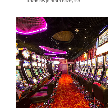
každé hry je proto nezbytné.