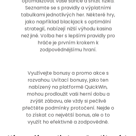
optimalizovat vaše šance a snížit rizika.
Seznamte se s pravidly a výplatními
tabulkami jednotlivých her. Některé hry,
jako například blackjack s optimální
strategií, nabízejí nižší výhodu kasina
než jiné. Volba her s lepšími pravidly pro
hráče je prvním krokem k
zodpovědnějšímu hraní.
Využívejte bonusy a promo akce s
rozvahou. Uvítací bonusy, jako ten
nabízený na platformě QuickWin,
mohou prodloužit vaši herní dobu a
zvýšit zábavu, ale vždy si pečlivě
přečtěte podmínky protočení. Nejde o
to získat co největší bonus, ale o to
využít ho efektivně a zodpovědně.