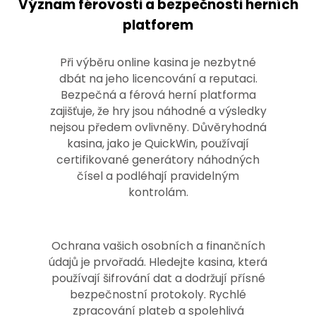
Význam férovosti a bezpečnosti herních
platforem
Při výběru online kasina je nezbytné
dbát na jeho licencování a reputaci.
Bezpečná a férová herní platforma
zajišťuje, že hry jsou náhodné a výsledky
nejsou předem ovlivněny. Důvěryhodná
kasina, jako je QuickWin, používají
certifikované generátory náhodných
čísel a podléhají pravidelným
kontrolám.
Ochrana vašich osobních a finančních
údajů je prvořadá. Hledejte kasina, která
používají šifrování dat a dodržují přísné
bezpečnostní protokoly. Rychlé
zpracování plateb a spolehlivá