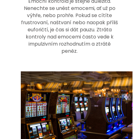
Emoční kontrola je stejně důležitá.
Nenechte se unést emocemi, ať už po
výhře, nebo prohře. Pokud se cítíte
frustrovaní, naštvaní nebo naopak příliš
euforičtí, je čas si dát pauzu. Ztráta
kontroly nad emocemi často vede k
impulzivním rozhodnutím a ztrátě
peněz.