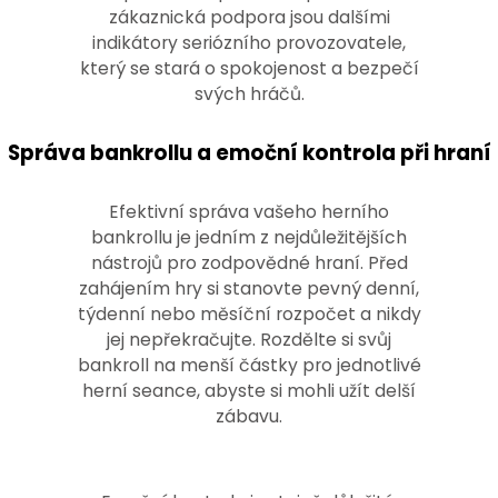
zákaznická podpora jsou dalšími
indikátory seriózního provozovatele,
který se stará o spokojenost a bezpečí
svých hráčů.
Správa bankrollu a emoční kontrola při hraní
Efektivní správa vašeho herního
bankrollu je jedním z nejdůležitějších
nástrojů pro zodpovědné hraní. Před
zahájením hry si stanovte pevný denní,
týdenní nebo měsíční rozpočet a nikdy
jej nepřekračujte. Rozdělte si svůj
bankroll na menší částky pro jednotlivé
herní seance, abyste si mohli užít delší
zábavu.